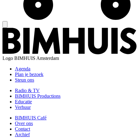
Logo
BIMHUIS Amsterdam
Agenda
Plan je bezoek
Steun ons
Radio & TV
BIMHUIS Productions
Educatie
Verhuur
BIMHUIS Café
Over ons
Contact
Archief