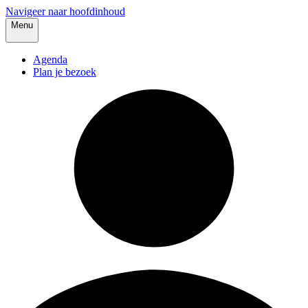
Navigeer naar hoofdinhoud
Menu
Agenda
Plan je bezoek