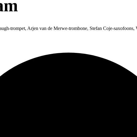
dam
naugh-trompet, Arjen van de Merwe-trombone, Stefan Coje-saxofoons, 