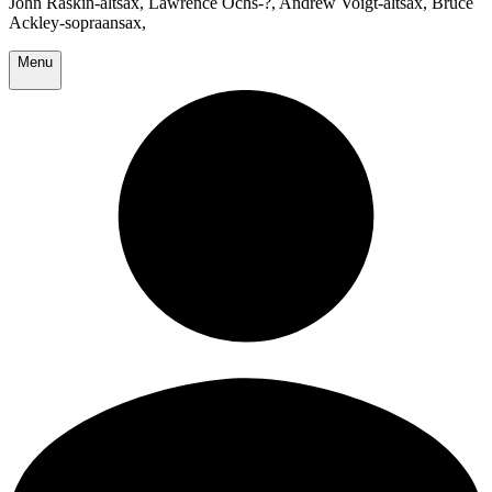
John Raskin-altsax, Lawrence Ochs-?, Andrew Voigt-altsax, Bruce
Ackley-sopraansax,
Menu