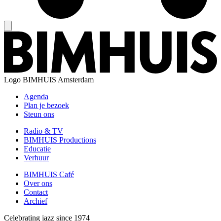
Logo
BIMHUIS Amsterdam
Agenda
Plan je bezoek
Steun ons
Radio & TV
BIMHUIS Productions
Educatie
Verhuur
BIMHUIS Café
Over ons
Contact
Archief
Celebrating jazz since 1974