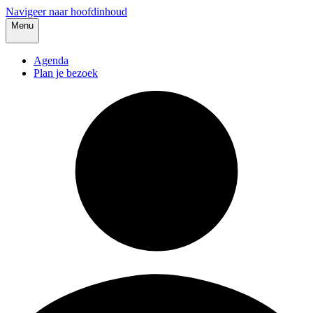
Navigeer naar hoofdinhoud
Menu
Agenda
Plan je bezoek