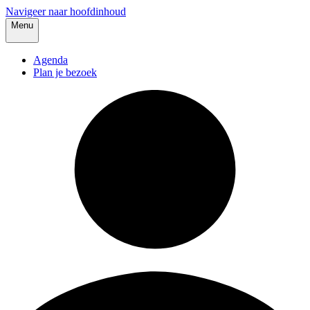
Navigeer naar hoofdinhoud
Menu
Agenda
Plan je bezoek