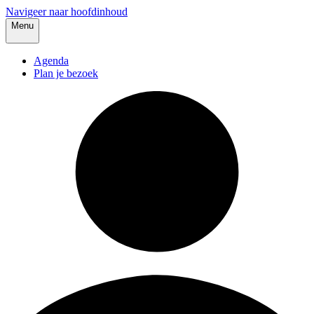
Navigeer naar hoofdinhoud
Menu
Agenda
Plan je bezoek