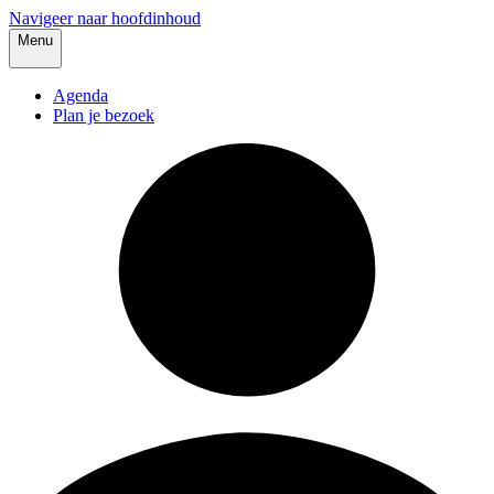
Navigeer naar hoofdinhoud
Menu
Agenda
Plan je bezoek