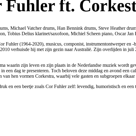
Fuhler ft. Corkes
ms, Michael Vatcher drums, Han Bennink drums, Steve Heather drums/el
ofoon, Tobius Delius klarinet/saxofoon, Michiel Scheen piano, Oscar J
or Fuhler (1964-2020), musicus, componist, instrumentontwerper en -b
2010 verhuisde hij met zijn gezin naar Australië. Zijn overlijden in ju
a waarin zijn leven en zijn plaats in de Nederlandse muziek wordt gev
ek in een dag te presenteren. Toch beloven deze middag en avond een c
n van hen vormen Corkestra, waarbij vele gasten en subgroepen elkaar 
ruk en een beetje zoals Cor Fuhler zelf: levendig, humoristisch en een 