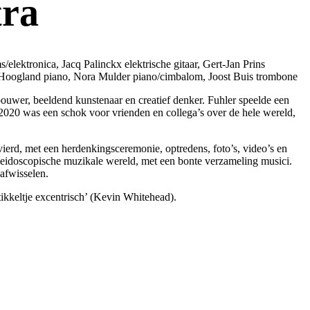
tra
ektronica, Jacq Palinckx elektrische gitaar, Gert-Jan Prins
an Hoogland piano, Nora Mulder piano/cimbalom, Joost Buis trombone
ouwer, beeldend kunstenaar en creatief denker. Fuhler speelde een
li 2020 was een schok voor vrienden en collega’s over de hele wereld,
ierd, met een herdenkingsceremonie, optredens, foto’s, video’s en
aleidoscopische muzikale wereld, met een bonte verzameling musici.
afwisselen.
tikkeltje excentrisch’ (Kevin Whitehead).