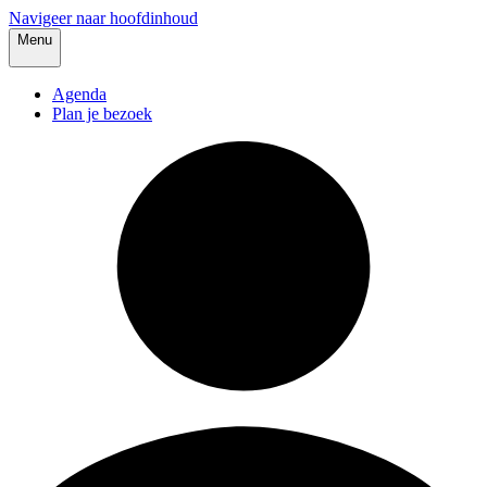
Navigeer naar hoofdinhoud
Menu
Agenda
Plan je bezoek