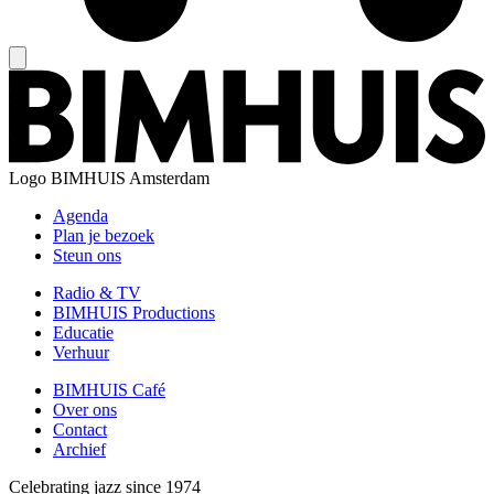
Logo
BIMHUIS Amsterdam
Agenda
Plan je bezoek
Steun ons
Radio & TV
BIMHUIS Productions
Educatie
Verhuur
BIMHUIS Café
Over ons
Contact
Archief
Celebrating jazz since 1974