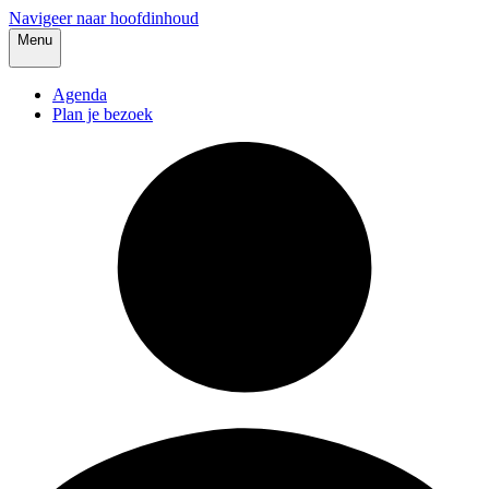
Navigeer naar hoofdinhoud
Menu
Agenda
Plan je bezoek