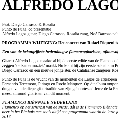
ALFREDO LAGO
Feat. Diego Carrasco & Rosalía
Punto de Fuga, cd presentatie
Alfredo Lagos gitaar, Diego Carrasco, Rosalía zang, Noé Barroso pal
PROGRAMMA WIJZIGING: Het concert van Rafael Riqueni is ko
Een van de belangrijkste hedendaagse flamencogitaristen, afkomsti
Gitarist Alfredo Lagos maakte al bij de eerste editie van de Flamenco
zeggen ‘de kamermuziek’ maakt. Nu komt hij zijn eerste soloalbum Pu
Diego Carrasco en een nieuwe jonge ster, de Catalaanse zangeres Ros
Punto de Fuga is de vrucht van de momenten die Lagos de afgelopen 25
Fernando Terremoto, Pitingo en Rocío Márquez. Op dit album ontpopt 
dragen van de diepe gitaartraditie van zijn geboortestad Jerez de la F
meest allround gitaristen van dit moment.
FLAMENCO BIËNNALE NEDERLAND
Flamenco op het scherpst van de snede, dát is de Flamenco Biënnale Ne
neer in het Bimhuis met zoals altijd een programma waarin de ‘arte jo
2017.