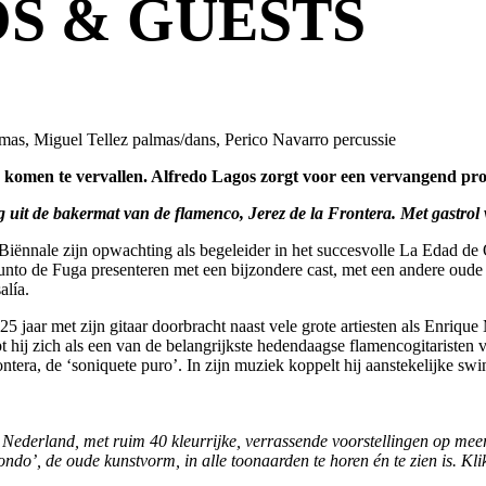
S & GUESTS
mas, Miguel Tellez palmas/dans, Perico Navarro percussie
men te vervallen. Alfredo Lagos zorgt voor een vervangend p
g uit de bakermat van de flamenco, Jerez de la Frontera. Met gastrol
 Biënnale zijn opwachting als begeleider in het succesvolle La Edad de 
nto de Fuga presenteren met een bijzondere cast, met een andere oude
alía.
 jaar met zijn gitaar doorbracht naast vele grote artiesten als Enriqu
hij zich als een van de belangrijkste hedendaagse flamencogitaristen 
rontera, de ‘soniquete puro’. In zijn muziek koppelt hij aanstekelijke s
derland, met ruim 40 kleurrijke, verrassende voorstellingen op meer da
ndo’, de oude kunstvorm, in alle toonaarden te horen én te zien is.
Kli