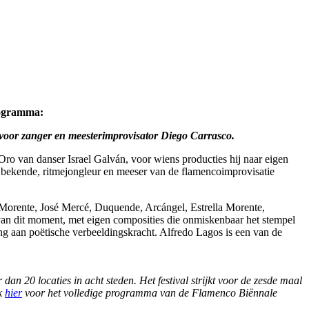
rogramma:
 voor zanger en meesterimprovisator Diego Carrasco.
Oro van danser Israel Galván, voor wiens producties hij naar eigen
 bekende, ritmejongleur en meeser van de flamencoimprovisatie
e Morente, José Mercé, Duquende, Arcángel, Estrella Morente,
van dit moment, met eigen composities die onmiskenbaar het stempel
wing aan poëtische verbeeldingskracht. Alfredo Lagos is een van de
n 20 locaties in acht steden. Het festival strijkt voor de zesde maal
k
hier
voor het volledige programma van de Flamenco Biënnale