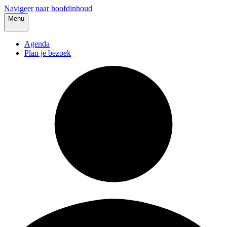
Navigeer naar hoofdinhoud
Menu
Agenda
Plan je bezoek