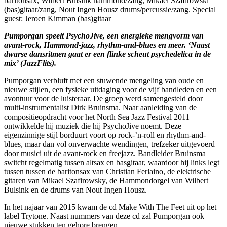
baritonsax, Wilbert Bulsink hammond/zang, Mikael Szafirowski
(bas)gitaar/zang, Nout Ingen Housz drums/percussie/zang. Special
guest: Jeroen Kimman (bas)gitaar
Pumporgan speelt PsychoJive, een energieke mengvorm van
avant-rock, Hammond-jazz, rhythm-and-blues en meer. ‘Naast
dwarse dansritmen gaat er een flinke scheut psychedelica in de
mix’ (JazzFlits).
Pumporgan verbluft met een stuwende mengeling van oude en
nieuwe stijlen, een fysieke uitdaging voor de vijf bandleden en een
avontuur voor de luisteraar. De groep werd samengesteld door
multi-instrumentalist Dirk Bruinsma. Naar aanleiding van de
compositieopdracht voor het North Sea Jazz Festival 2011
ontwikkelde hij muziek die hij PsychoJive noemt. Deze
eigenzinnige stijl borduurt voort op rock-’n-roll en rhythm-and-
blues, maar dan vol onverwachte wendingen, trefzeker uitgevoerd
door musici uit de avant-rock en freejazz. Bandleider Bruinsma
switcht regelmatig tussen altsax en basgitaar, waardoor hij links legt
tussen tussen de baritonsax van Christian Ferlaino, de elektrische
gitaren van Mikael Szafirowsky, de Hammondorgel van Wilbert
Bulsink en de drums van Nout Ingen Housz.
In het najaar van 2015 kwam de cd Make With The Feet uit op het
label Trytone. Naast nummers van deze cd zal Pumporgan ook
nieuwe stukken ten gehore brengen.