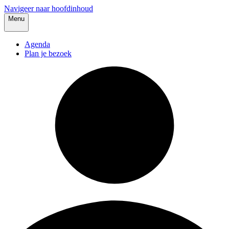
Navigeer naar hoofdinhoud
Menu
Agenda
Plan je bezoek