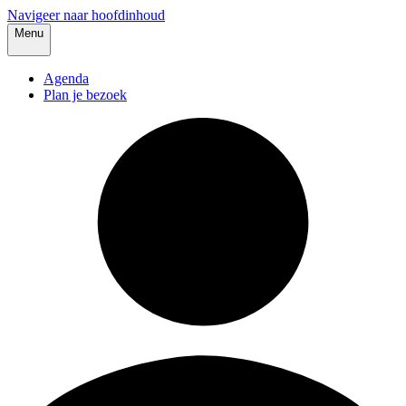
Navigeer naar hoofdinhoud
Menu
Agenda
Plan je bezoek