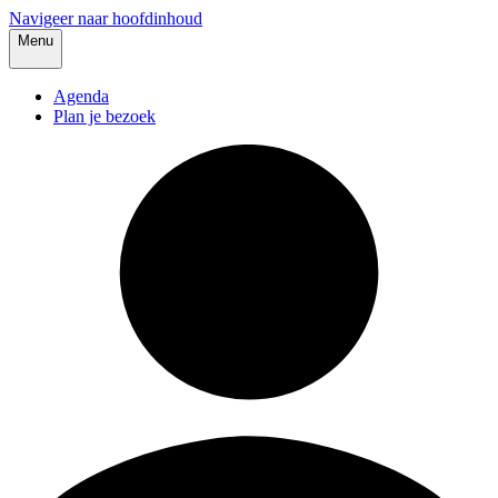
Navigeer naar hoofdinhoud
Menu
Agenda
Plan je bezoek