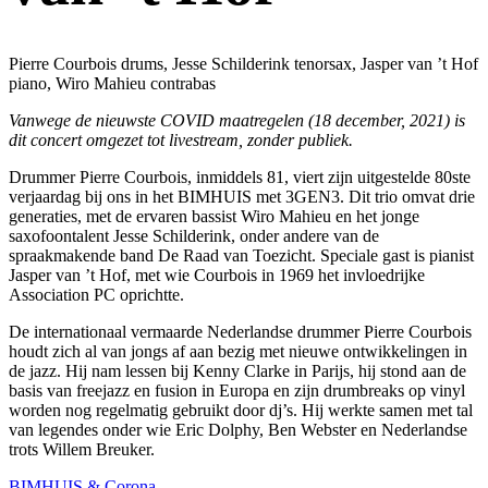
Pierre Courbois drums, Jesse Schilderink tenorsax, Jasper van ’t Hof
piano, Wiro Mahieu contrabas
Vanwege de nieuwste COVID maatregelen (18 december, 2021) is
dit concert omgezet tot livestream, zonder publiek.
Drummer Pierre Courbois, inmiddels 81, viert zijn uitgestelde 80ste
verjaardag bij ons in het BIMHUIS met 3GEN3. Dit trio omvat drie
generaties, met de ervaren bassist Wiro Mahieu en het jonge
saxofoontalent Jesse Schilderink, onder andere van de
spraakmakende band De Raad van Toezicht. Speciale gast is pianist
Jasper van ’t Hof, met wie Courbois in 1969 het invloedrijke
Association PC oprichtte.
De internationaal vermaarde Nederlandse drummer Pierre Courbois
houdt zich al van jongs af aan bezig met nieuwe ontwikkelingen in
de jazz. Hij nam lessen bij Kenny Clarke in Parijs, hij stond aan de
basis van freejazz en fusion in Europa en zijn drumbreaks op vinyl
worden nog regelmatig gebruikt door dj’s. Hij werkte samen met tal
van legendes onder wie Eric Dolphy, Ben Webster en Nederlandse
trots Willem Breuker.
BIMHUIS & Corona