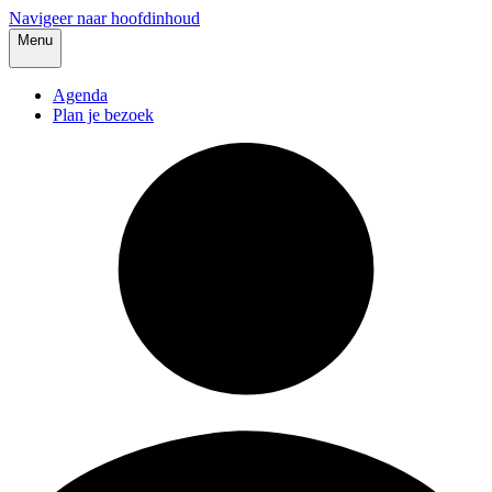
Navigeer naar hoofdinhoud
Menu
Agenda
Plan je bezoek