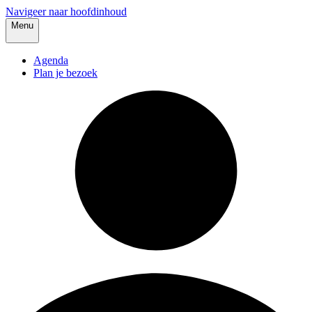
Navigeer naar hoofdinhoud
Menu
Agenda
Plan je bezoek