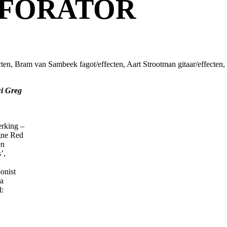
RFORATOR
ecten, Bram van Sambeek fagot/effecten, Aart Strootman gitaar/effecte
ci Greg
rking –
gne Red
en
’,
onist
ra
d: