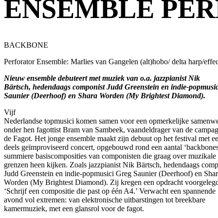
ENSEMBLE PE
BACKBONE
Perforator Ensemble: Marlies van Gangelen (alt)hobo/ delta harp/eff
Nieuw ensemble debuteert met muziek van o.a. jazzpianist Nik
Bärtsch, hedendaags componist Judd Greenstein en indie-popmusi
Saunier (Deerhoof) en Shara Worden (My Brightest Diamond).
Vijf
Nederlandse topmusici komen samen voor een opmerkelijke samenwe
onder hen fagottist Bram van Sambeek, vaandeldrager van de campa
de Fagot. Het jonge ensemble maakt zijn debuut op het festival met e
deels geïmproviseerd concert, opgebouwd rond een aantal ‘backbones
summiere basiscomposities van componisten die graag over muzikale
grenzen heen kijken. Zoals jazzpianist Nik Bärtsch, hedendaags comp
Judd Greenstein en indie-popmusici Greg Saunier (Deerhoof) en Sha
Worden (My Brightest Diamond). Zij kregen een opdracht voorgeleg
‘Schrijf een compositie die past op één A4.’ Verwacht een spannende
avond vol extremen: van elektronische uitbarstingen tot breekbare
kamermuziek, met een glansrol voor de fagot.