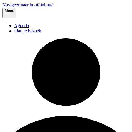
Navigeer naar hoofdinhoud
Menu
Agenda
Plan je bezoek