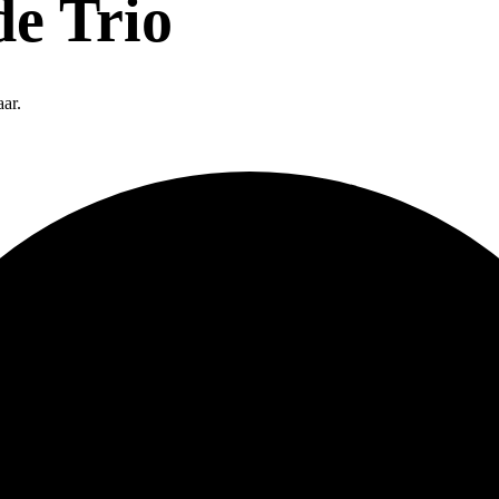
e Trio
ar.