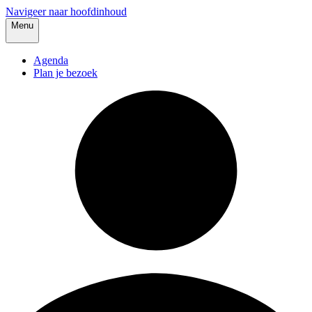
Navigeer naar hoofdinhoud
Menu
Agenda
Plan je bezoek