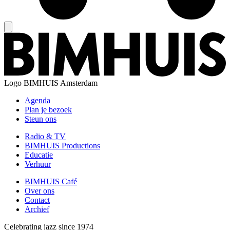
Logo
BIMHUIS Amsterdam
Agenda
Plan je bezoek
Steun ons
Radio & TV
BIMHUIS Productions
Educatie
Verhuur
BIMHUIS Café
Over ons
Contact
Archief
Celebrating jazz since 1974