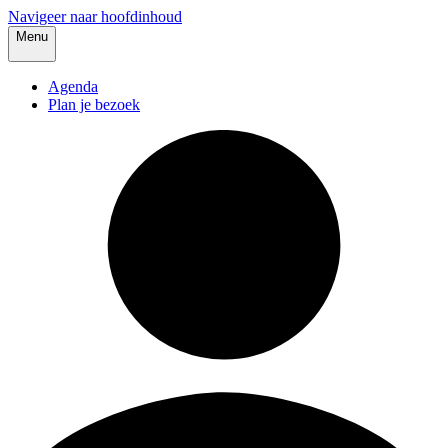
Navigeer naar hoofdinhoud
Menu
Agenda
Plan je bezoek