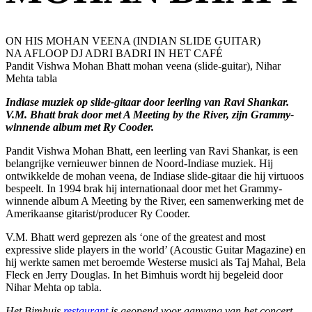
ON HIS MOHAN VEENA (INDIAN SLIDE GUITAR)
NA AFLOOP DJ ADRI BADRI IN HET CAFÉ
Pandit Vishwa Mohan Bhatt mohan veena (slide-guitar), Nihar
Mehta tabla
Indiase muziek op slide-gitaar door leerling van Ravi Shankar.
V.M. Bhatt brak door met A Meeting by the River, zijn Grammy-
winnende album met Ry Cooder.
Pandit Vishwa Mohan Bhatt, een leerling van Ravi Shankar, is een
belangrijke vernieuwer binnen de Noord-Indiase muziek. Hij
ontwikkelde de mohan veena, de Indiase slide-gitaar die hij virtuoos
bespeelt. In 1994 brak hij internationaal door met het Grammy-
winnende album A Meeting by the River, een samenwerking met de
Amerikaanse gitarist/producer Ry Cooder.
V.M. Bhatt werd geprezen als ‘one of the greatest and most
expressive slide players in the world’ (Acoustic Guitar Magazine) en
hij werkte samen met beroemde Westerse musici als Taj Mahal, Bela
Fleck en Jerry Douglas. In het Bimhuis wordt hij begeleid door
Nihar Mehta op tabla.
Het Bimhuis
restaurant
is geopend voor aanvang van het concert