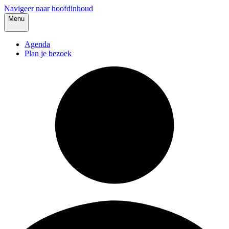
Navigeer naar hoofdinhoud
Menu
Agenda
Plan je bezoek