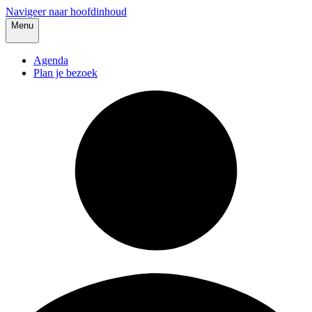
Navigeer naar hoofdinhoud
Menu
Agenda
Plan je bezoek