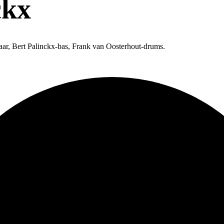
ckx
aar, Bert Palinckx-bas, Frank van Oosterhout-drums.