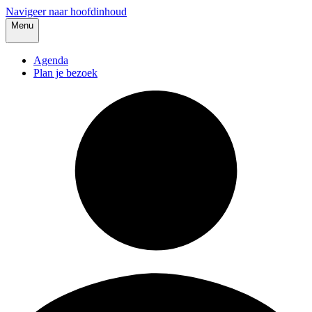
Navigeer naar hoofdinhoud
Menu
Agenda
Plan je bezoek