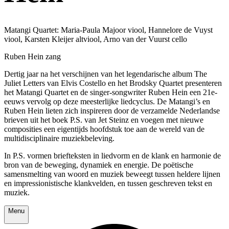
Matangi Quartet: Maria-Paula Majoor viool, Hannelore de Vuyst
viool, Karsten Kleijer altviool, Arno van der Vuurst cello
Ruben Hein zang
Dertig jaar na het verschijnen van het legendarische album The
Juliet Letters van Elvis Costello en het Brodsky Quartet presenteren
het Matangi Quartet en de singer-songwriter Ruben Hein een 21e-
eeuws vervolg op deze meesterlijke liedcyclus. De Matangi’s en
Ruben Hein lieten zich inspireren door de verzamelde Nederlandse
brieven uit het boek P.S. van Jet Steinz en voegen met nieuwe
composities een eigentijds hoofdstuk toe aan de wereld van de
multidisciplinaire muziekbeleving.
In P.S. vormen briefteksten in liedvorm en de klank en harmonie de
bron van de beweging, dynamiek en energie. De poëtische
samensmelting van woord en muziek beweegt tussen heldere lijnen
en impressionistische klankvelden, en tussen geschreven tekst en
muziek.
Menu