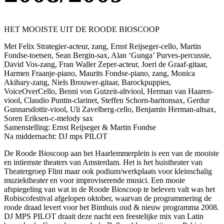
HET MOOISTE UIT DE ROODE BIOSCOOP
Met Felix Strategier-acteur, zang, Ernst Reijseger-cello, Martin
Fondse-toetsen, Sean Bergin-sax, Alan ‘Gunga’ Purves-percussie,
David Vos-zang, Fran Waller Zeper-acteur, Joeri de Graaf-gitaar,
Harmen Fraanje-piano, Maurits Fondse-piano, zang, Monica
Akihary-zang, Niels Brouwer-gitaar, Barockpuppies,
VoiceOverCello, Benni von Gutzeit-altviool, Herman van Haaren-
viool, Claudio Puntin-clarinet, Steffen Schorn-baritonsax, Gerdur
Gunnarsdottir-viool, Uli Zavelberg-cello, Benjamin Herman-altsax,
Soren Eriksen-c-melody sax
Samenstelling: Ernst Reijseger & Martin Fondse
Na middernacht: DJ mps PILOT
De Roode Bioscoop aan het Haarlemmerplein is een van de mooiste
en intiemste theaters van Amsterdam. Het is het huistheater van
Theatergroep Flint maar ook podium/werkplaats voor kleinschalig
muziektheater en voor improviserende musici. Een mooie
afspiegeling van wat in de Roode Bioscoop te beleven valt was het
Robiscofestival afgelopen oktober, waarvan de programmering de
roode draad levert voor het Bimhuis oud & nieuw programma 2008.
DJ MPS PILOT draait deze nacht een feestelijke mix van Latin