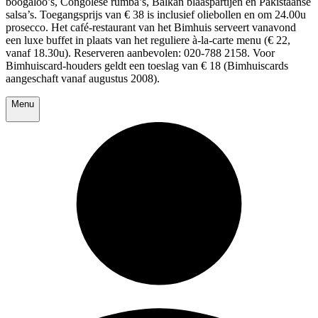
boogaloo’s, Congolese rumba’s, Balkan blaaspartijen en Pakistaanse
salsa’s. Toegangsprijs van € 38 is inclusief oliebollen en om 24.00u
prosecco. Het café-restaurant van het Bimhuis serveert vanavond
een luxe buffet in plaats van het reguliere à-la-carte menu (€ 22,
vanaf 18.30u). Reserveren aanbevolen: 020-788 2158. Voor
Bimhuiscard-houders geldt een toeslag van € 18 (Bimhuiscards
aangeschaft vanaf augustus 2008).
Menu