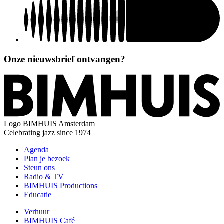
Onze nieuwsbrief ontvangen?
Logo
BIMHUIS Amsterdam
Celebrating jazz since 1974
Agenda
Plan je bezoek
Steun ons
Radio & TV
BIMHUIS Productions
Educatie
Verhuur
BIMHUIS Café