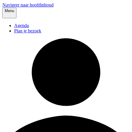
Navigeer naar hoofdinhoud
Menu
Agenda
Plan je bezoek