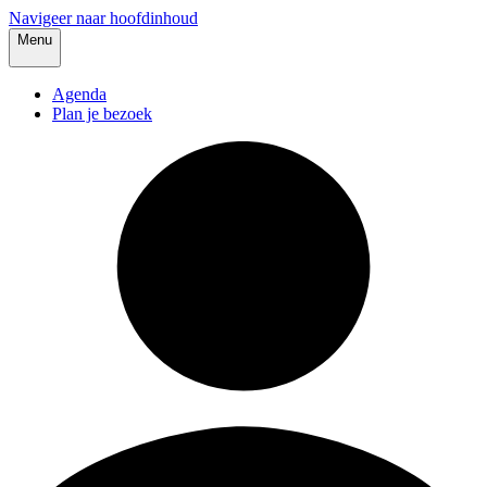
Navigeer naar hoofdinhoud
Menu
Agenda
Plan je bezoek