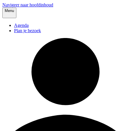
Navigeer naar hoofdinhoud
Menu
Agenda
Plan je bezoek