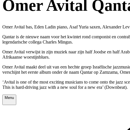
Omer Avital Qant
Omer Avital bas, Eden Ladin piano, Asaf Yuria saxen, Alexander Le
Qantar is de nieuwe naam voor het kwintet rond componist en contraba
legendarische collega Charles Mingus.
Omer Avital verwijst in zijn muziek naar zijn half Joodse en half Ar
Afrikaanse woestijnblues.
Omer Avital maakt deel uit van een hechte groep Israëlische jazzmus
verschijnt het eerste album onder de naam Qantar op Zamzama, Omer’
‘Avital is one of the most exciting musicians to come onto the jazz sc
This is hard-driving jazz with a new soul for a new era’ (Downbeat).
Menu