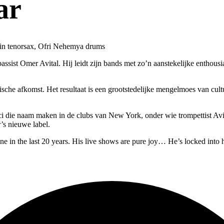
ar
vin tenorsax, Ofri Nehemya drums
ssist Omer Avital. Hij leidt zijn bands met zo’n aanstekelijke enthous
abische afkomst. Het resultaat is een grootstedelijke mengelmoes van c
ici die naam maken in de clubs van New York, onder wie trompettist A
s nieuwe label.
ene in the last 20 years. His live shows are pure joy… He’s locked into 