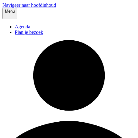
Navigeer naar hoofdinhoud
Menu
Agenda
Plan je bezoek