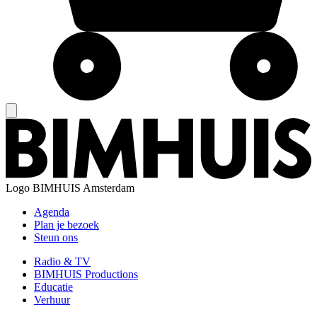
Logo
BIMHUIS Amsterdam
Agenda
Plan je bezoek
Steun ons
Radio & TV
BIMHUIS Productions
Educatie
Verhuur