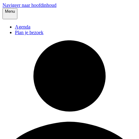
Navigeer naar hoofdinhoud
Menu
Agenda
Plan je bezoek