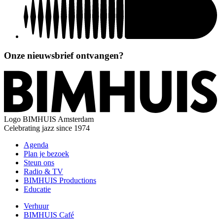
Onze nieuwsbrief ontvangen?
Logo
BIMHUIS Amsterdam
Celebrating jazz since 1974
Agenda
Plan je bezoek
Steun ons
Radio & TV
BIMHUIS Productions
Educatie
Verhuur
BIMHUIS Café