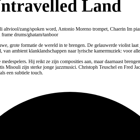
ntravelled Land
li altviool/zang/spoken word, Antonio Moreno trompet, Chaerin Im piano
ri frame drums/ghatam/tanboor
e, grote formatie de wereld in te brengen. De gelauwerde violist laat 
tal, van ambient klanklandschappen naar lyrische kamermuziek: voor alles
ne medespelers. Hij reikt ze zijn composities aan, maar daarnaast bren
s Misouli zijn sterke jonge jazzmusici. Christoph Teuschel en Fred J
ls een subtiele touch.