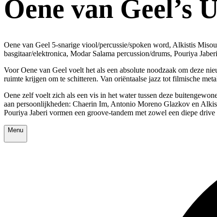
Oene van Geel’s U
Oene van Geel 5-snarige viool/percussie/spoken word, Alkistis Misou
basgitaar/elektronica, Modar Salama percussion/drums, Pouriya Jabe
Voor Oene van Geel voelt het als een absolute noodzaak om deze nieuw
ruimte krijgen om te schitteren. Van oriëntaalse jazz tot filmische me
Oene zelf voelt zich als een vis in het water tussen deze buitengewo
aan persoonlijkheden: Chaerin Im, Antonio Moreno Glazkov en Alkisti
Pouriya Jaberi vormen een groove-tandem met zowel een diepe drive a
Menu