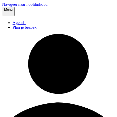
Navigeer naar hoofdinhoud
Menu
Agenda
Plan je bezoek