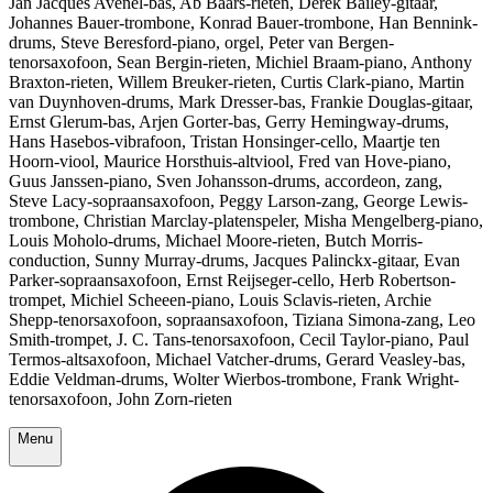
Jan Jacques Avenel-bas, Ab Baars-rieten, Derek Bailey-gitaar,
Johannes Bauer-trombone, Konrad Bauer-trombone, Han Bennink-
drums, Steve Beresford-piano, orgel, Peter van Bergen-
tenorsaxofoon, Sean Bergin-rieten, Michiel Braam-piano, Anthony
Braxton-rieten, Willem Breuker-rieten, Curtis Clark-piano, Martin
van Duynhoven-drums, Mark Dresser-bas, Frankie Douglas-gitaar,
Ernst Glerum-bas, Arjen Gorter-bas, Gerry Hemingway-drums,
Hans Hasebos-vibrafoon, Tristan Honsinger-cello, Maartje ten
Hoorn-viool, Maurice Horsthuis-altviool, Fred van Hove-piano,
Guus Janssen-piano, Sven Johansson-drums, accordeon, zang,
Steve Lacy-sopraansaxofoon, Peggy Larson-zang, George Lewis-
trombone, Christian Marclay-platenspeler, Misha Mengelberg-piano,
Louis Moholo-drums, Michael Moore-rieten, Butch Morris-
conduction, Sunny Murray-drums, Jacques Palinckx-gitaar, Evan
Parker-sopraansaxofoon, Ernst Reijseger-cello, Herb Robertson-
trompet, Michiel Scheeen-piano, Louis Sclavis-rieten, Archie
Shepp-tenorsaxofoon, sopraansaxofoon, Tiziana Simona-zang, Leo
Smith-trompet, J. C. Tans-tenorsaxofoon, Cecil Taylor-piano, Paul
Termos-altsaxofoon, Michael Vatcher-drums, Gerard Veasley-bas,
Eddie Veldman-drums, Wolter Wierbos-trombone, Frank Wright-
tenorsaxofoon, John Zorn-rieten
Menu