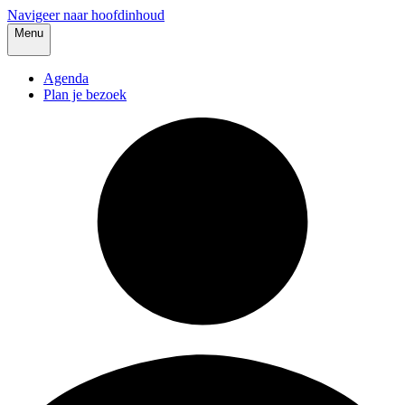
Navigeer naar hoofdinhoud
Menu
Agenda
Plan je bezoek