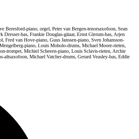
e Beresford-piano, orgel, Peter van Bergen-tenorsaxofoon, Sean
k Dresser-bas, Frankie Douglas-gitaar, Ernst Glerum-bas, Arjen
ol, Fred van Hove-piano, Guus Janssen-piano, Sven Johansson-
 Mengelberg-piano, Louis Moholo-drums, Michael Moore-rieten,
n-trompet, Michiel Scheeen-piano, Louis Sclavis-rieten, Archie
os-altsaxofoon, Michael Vatcher-drums, Gerard Veasley-bas, Eddie