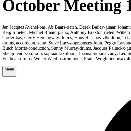
October Meeting 
Jan Jacques Avenel-bas, Ab Baars-rieten, Derek Bailey-gitaar, Joha
Bergin-rieten, Michiel Braam-piano, Anthony Braxton-rieten, Willem
Gorter-bas, Gerry Hemingway-drums, Hans Hasebos-vibrafoon, Trista
drums, accordeon, zang, Steve Lacy-sopraansaxofoon, Peggy Larson
Butch Morris-conduction, Sunny Murray-drums, Jacques Palinckx-gitaa
Shepp-tenorsaxofoon, sopraansaxofoon, Tiziana Simona-zang, Leo Smi
Veldman-drums, Wolter Wierbos-trombone, Frank Wright-tenorsaxofo
Menu