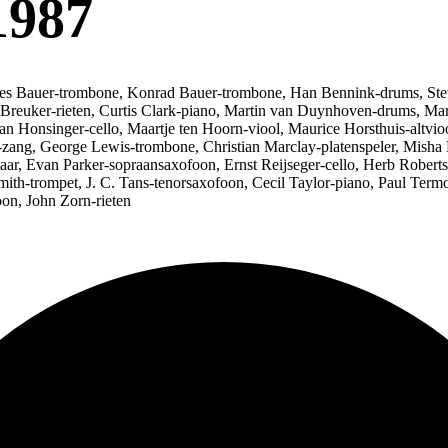
1987
nnes Bauer-trombone, Konrad Bauer-trombone, Han Bennink-drums, Stev
 Breuker-rieten, Curtis Clark-piano, Martin van Duynhoven-drums, Mar
n Honsinger-cello, Maartje ten Hoorn-viool, Maurice Horsthuis-altvio
-zang, George Lewis-trombone, Christian Marclay-platenspeler, Misha
r, Evan Parker-sopraansaxofoon, Ernst Reijseger-cello, Herb Robertso
th-trompet, J. C. Tans-tenorsaxofoon, Cecil Taylor-piano, Paul Term
on, John Zorn-rieten