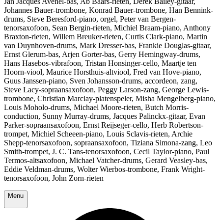
Jan Jacques Avenel-bas, Ab Baars-rieten, Derek Bailey-gitaar,
Johannes Bauer-trombone, Konrad Bauer-trombone, Han Bennink-
drums, Steve Beresford-piano, orgel, Peter van Bergen-
tenorsaxofoon, Sean Bergin-rieten, Michiel Braam-piano, Anthony
Braxton-rieten, Willem Breuker-rieten, Curtis Clark-piano, Martin
van Duynhoven-drums, Mark Dresser-bas, Frankie Douglas-gitaar,
Ernst Glerum-bas, Arjen Gorter-bas, Gerry Hemingway-drums,
Hans Hasebos-vibrafoon, Tristan Honsinger-cello, Maartje ten
Hoorn-viool, Maurice Horsthuis-altviool, Fred van Hove-piano,
Guus Janssen-piano, Sven Johansson-drums, accordeon, zang,
Steve Lacy-sopraansaxofoon, Peggy Larson-zang, George Lewis-
trombone, Christian Marclay-platenspeler, Misha Mengelberg-piano,
Louis Moholo-drums, Michael Moore-rieten, Butch Morris-
conduction, Sunny Murray-drums, Jacques Palinckx-gitaar, Evan
Parker-sopraansaxofoon, Ernst Reijseger-cello, Herb Robertson-
trompet, Michiel Scheeen-piano, Louis Sclavis-rieten, Archie
Shepp-tenorsaxofoon, sopraansaxofoon, Tiziana Simona-zang, Leo
Smith-trompet, J. C. Tans-tenorsaxofoon, Cecil Taylor-piano, Paul
Termos-altsaxofoon, Michael Vatcher-drums, Gerard Veasley-bas,
Eddie Veldman-drums, Wolter Wierbos-trombone, Frank Wright-
tenorsaxofoon, John Zorn-rieten
Menu