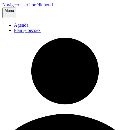
Navigeer naar hoofdinhoud
Menu
Agenda
Plan je bezoek