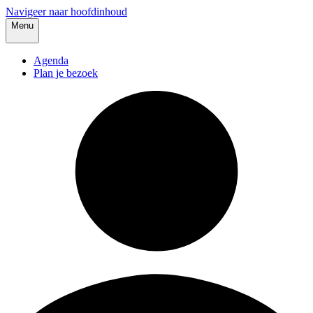
Navigeer naar hoofdinhoud
Menu
Agenda
Plan je bezoek