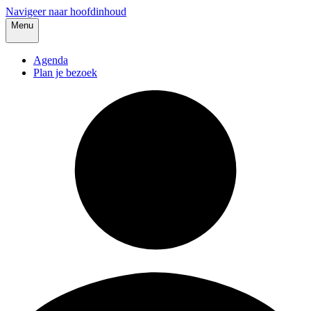
Navigeer naar hoofdinhoud
Menu
Agenda
Plan je bezoek