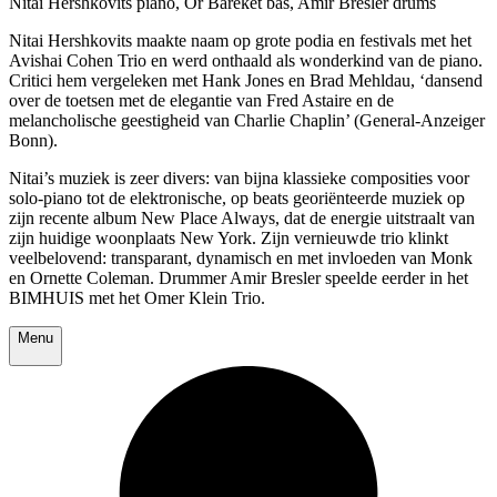
Nitai Hershkovits piano, Or Bareket bas, Amir Bresler drums
Nitai Hershkovits maakte naam op grote podia en festivals met het
Avishai Cohen Trio en werd onthaald als wonderkind van de piano.
Critici hem vergeleken met Hank Jones en Brad Mehldau, ‘dansend
over de toetsen met de elegantie van Fred Astaire en de
melancholische geestigheid van Charlie Chaplin’ (General-Anzeiger
Bonn).
Nitai’s muziek is zeer divers: van bijna klassieke composities voor
solo-piano tot de elektronische, op beats georiënteerde muziek op
zijn recente album New Place Always, dat de energie uitstraalt van
zijn huidige woonplaats New York. Zijn vernieuwde trio klinkt
veelbelovend: transparant, dynamisch en met invloeden van Monk
en Ornette Coleman. Drummer Amir Bresler speelde eerder in het
BIMHUIS met het Omer Klein Trio.
Menu