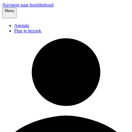
Navigeer naar hoofdinhoud
Menu
Agenda
Plan je bezoek