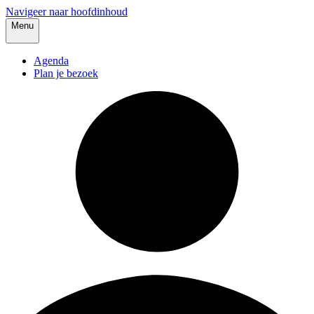
Navigeer naar hoofdinhoud
Menu
Agenda
Plan je bezoek