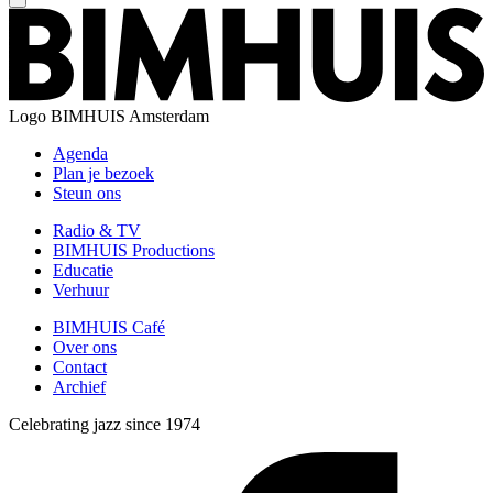
Logo
BIMHUIS Amsterdam
Agenda
Plan je bezoek
Steun ons
Radio & TV
BIMHUIS Productions
Educatie
Verhuur
BIMHUIS Café
Over ons
Contact
Archief
Celebrating jazz since 1974