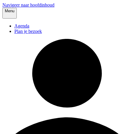
Navigeer naar hoofdinhoud
Menu
Agenda
Plan je bezoek