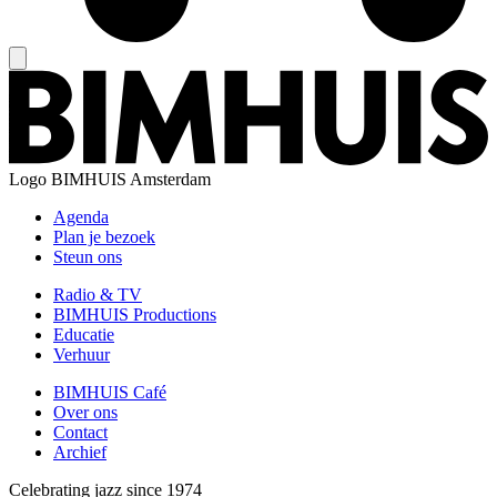
Logo
BIMHUIS Amsterdam
Agenda
Plan je bezoek
Steun ons
Radio & TV
BIMHUIS Productions
Educatie
Verhuur
BIMHUIS Café
Over ons
Contact
Archief
Celebrating jazz since 1974