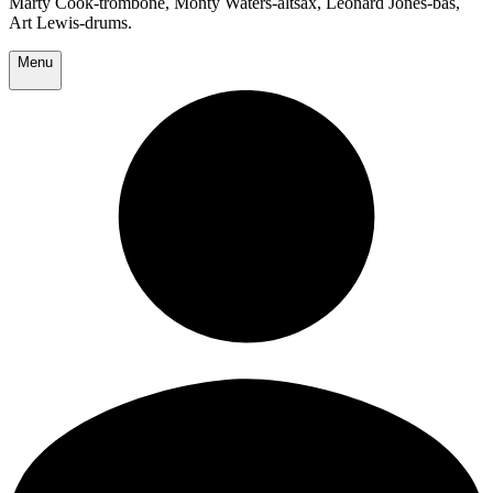
Marty Cook-trombone, Monty Waters-altsax, Leonard Jones-bas,
Art Lewis-drums.
Menu