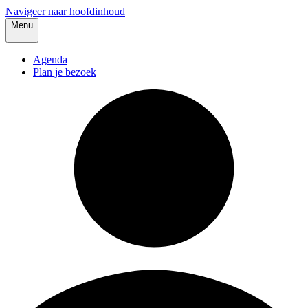
Navigeer naar hoofdinhoud
Menu
Agenda
Plan je bezoek