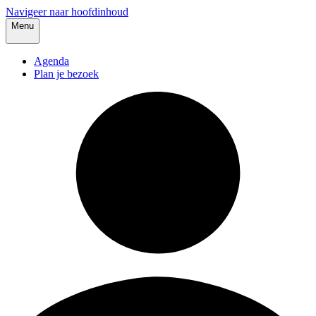
Navigeer naar hoofdinhoud
Menu
Agenda
Plan je bezoek