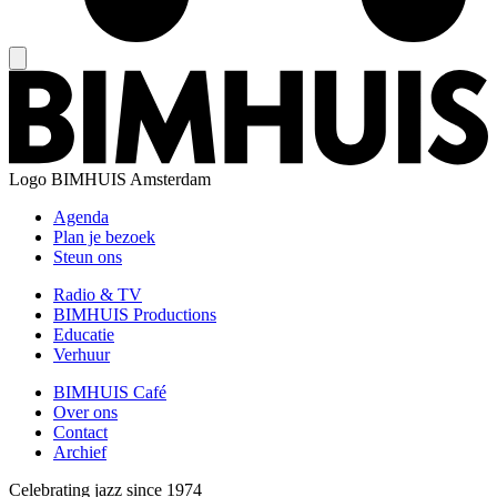
Logo
BIMHUIS Amsterdam
Agenda
Plan je bezoek
Steun ons
Radio & TV
BIMHUIS Productions
Educatie
Verhuur
BIMHUIS Café
Over ons
Contact
Archief
Celebrating jazz since 1974