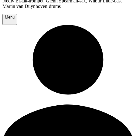
Nedly Elstak-trompet, Glenn Spearman-sax, Wilbur Little-bas,
Martin van Duynhoven-drums
Menu