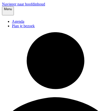
Navigeer naar hoofdinhoud
Menu
Agenda
Plan je bezoek