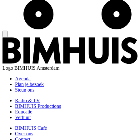
Logo
BIMHUIS Amsterdam
Agenda
Plan je bezoek
Steun ons
Radio & TV
BIMHUIS Productions
Educatie
Verhuur
BIMHUIS Café
Over ons
Contact