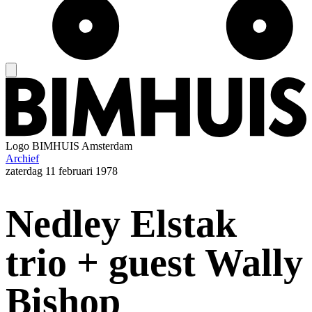
Logo
BIMHUIS Amsterdam
Archief
zaterdag
11 februari 1978
Nedley Elstak
trio + guest Wally
Bishop