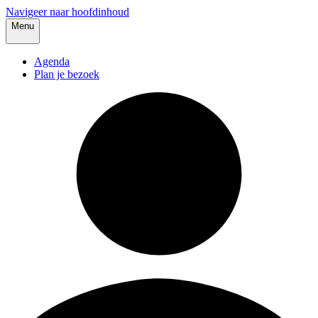
Navigeer naar hoofdinhoud
Menu
Agenda
Plan je bezoek