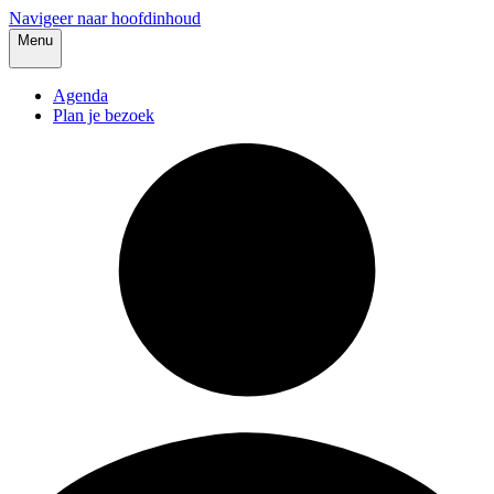
Navigeer naar hoofdinhoud
Menu
Agenda
Plan je bezoek