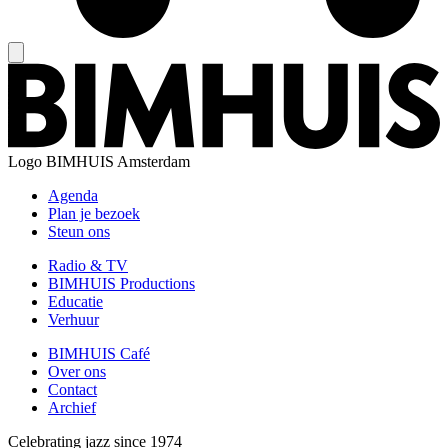
Logo
BIMHUIS Amsterdam
Agenda
Plan je bezoek
Steun ons
Radio & TV
BIMHUIS Productions
Educatie
Verhuur
BIMHUIS Café
Over ons
Contact
Archief
Celebrating jazz since 1974