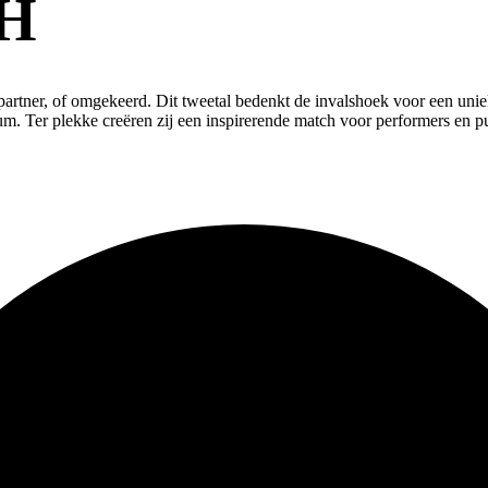
H
partner, of omgekeerd. Dit tweetal bedenkt de invalshoek voor een uni
um. Ter plekke creëren zij een inspirerende match voor performers en p