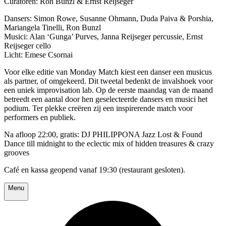
Curatoren: Ron Bunzl & Ernst Reijseger
Dansers: Simon Rowe, Susanne Ohmann, Duda Paiva & Porshia,
Mariangela Tinelli, Ron Bunzl
Musici: Alan ‘Gunga’ Purves, Janna Reijseger percussie, Ernst
Reijseger cello
Licht: Emese Csornai
Voor elke editie van Monday Match kiest een danser een musicus
als partner, of omgekeerd. Dit tweetal bedenkt de invalshoek voor
een uniek improvisation lab. Op de eerste maandag van de maand
betreedt een aantal door hen geselecteerde dansers en musici het
podium. Ter plekke creëren zij een inspirerende match voor
performers en publiek.
Na afloop 22:00, gratis: DJ PHILIPPONA Jazz Lost & Found
Dance till midnight to the eclectic mix of hidden treasures & crazy
grooves
Café en kassa geopend vanaf 19:30 (restaurant gesloten).
Menu