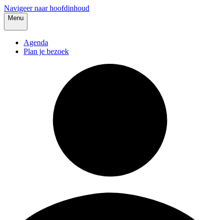
Navigeer naar hoofdinhoud
Menu
Agenda
Plan je bezoek