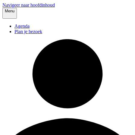
Navigeer naar hoofdinhoud
Menu
Agenda
Plan je bezoek