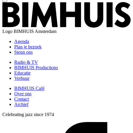
Logo
BIMHUIS Amsterdam
Agenda
Plan je bezoek
Steun ons
Radio & TV
BIMHUIS Productions
Educatie
Verhuur
BIMHUIS Café
Over ons
Contact
Archief
Celebrating jazz since 1974