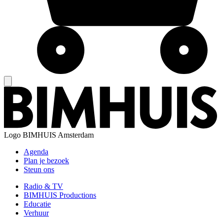
Logo
BIMHUIS Amsterdam
Agenda
Plan je bezoek
Steun ons
Radio & TV
BIMHUIS Productions
Educatie
Verhuur