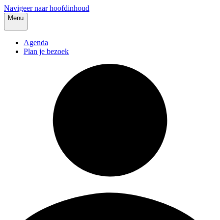
Navigeer naar hoofdinhoud
Menu
Agenda
Plan je bezoek